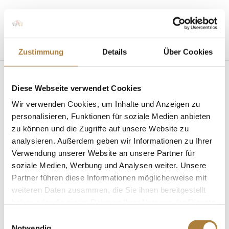
Seite wählen
Zustimmung
Details
Über Cookies
Diese Webseite verwendet Cookies
Wir verwenden Cookies, um Inhalte und Anzeigen zu
personalisieren, Funktionen für soziale Medien anbieten
zu können und die Zugriffe auf unsere Website zu
analysieren. Außerdem geben wir Informationen zu Ihrer
#reiterbleibenzuhausefestival der FN am 18.
April 2020
Verwendung unserer Website an unsere Partner für
von
Inga Schmidt
|
17. April 2020
|
News
soziale Medien, Werbung und Analysen weiter. Unsere
Partner führen diese Informationen möglicherweise mit
Sportler, Experten und Influencer im Pferdesport
weiteren Daten zusammen, die Sie ihnen bereitgestellt
gehen bei Instagram live Ein Tag, sechs Stunden,
haben oder die sie im Rahmen Ihrer Nutzung der Dienste
zwölf Pferdesportler – das ist das
gesammelt haben.
#reiterbleibenzuhausefestival, das die Deutsche
Einwilligungsauswahl
Notwendig