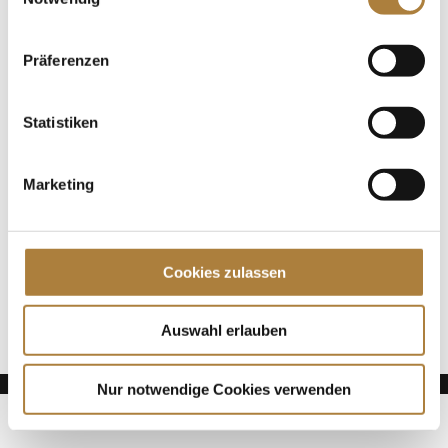
Reiterliche Vereinigung e.V. (FN) ins Leben gerufen
hat. Am 18. April 2020 gehen...
Präferenzen
Spenden
Jede Spende zählt!
Statistiken
Aktuelle News
Marketing
Talentpool-Athlet Calvin Böckmann wird U25-
Weltmeister
100. Geburtstag von HGW: Warendorf erinnert an
Cookies zulassen
eine Legende des Pferdesports
Goldenes Reitabzeichen für Carolina Miesner
Auswahl erlauben
Nur notwendige Cookies verwenden