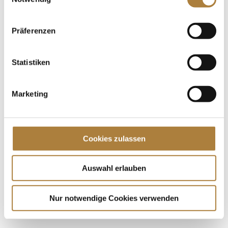
Förderprojekten, die die Stiftung Deutscher...
Präferenzen
Spenden
Jede Spende zählt!
Statistiken
Aktuelle News
Talentpool-Athlet Calvin Böckmann wird U25-
Marketing
Weltmeister
100. Geburtstag von HGW: Warendorf erinnert an
eine Legende des Pferdesports
Cookies zulassen
Goldenes Reitabzeichen für Carolina Miesner
Auswahl erlauben
Nur notwendige Cookies verwenden