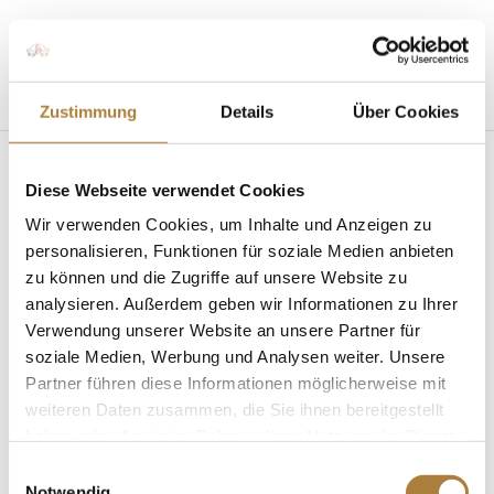
Seite wählen
Zustimmung
Details
Über Cookies
Diese Webseite verwendet Cookies
Wir verwenden Cookies, um Inhalte und Anzeigen zu
personalisieren, Funktionen für soziale Medien anbieten
zu können und die Zugriffe auf unsere Website zu
Halla-Wanderpreis beim CHIO Aachen
von
Insa Strothmann
|
10. Juli 2024
|
Allgemein
,
analysieren. Außerdem geben wir Informationen zu Ihrer
Halla-Wanderpreis
,
News
Verwendung unserer Website an unsere Partner für
soziale Medien, Werbung und Analysen weiter. Unsere
Preis für das erfolgreichste Springpferd des CHIO
Partner führen diese Informationen möglicherweise mit
Aufgrund der Fusionierung der Hans Günter
weiteren Daten zusammen, die Sie ihnen bereitgestellt
Winkler-Stiftung und der Stiftung Deutscher
haben oder die sie im Rahmen Ihrer Nutzung der Dienste
Pferdesport im August vergangenen Jahres, gehört
gesammelt haben.
Einwilligungsauswahl
nun auch der Halla-Wanderpreis zu den
Notwendig