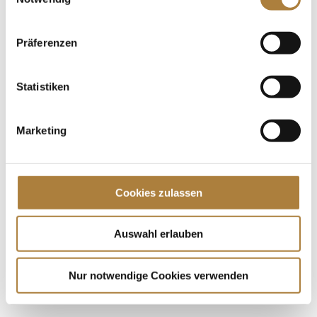
starke Leistung gezeigt und erstmals nach 2019
wieder die Goldmedaille gewonnen. Neben...
Präferenzen
Spenden
Jede Spende zählt!
Statistiken
Aktuelle News
Marketing
Talentpool-Athlet Calvin Böckmann wird U25-
Weltmeister
100. Geburtstag von HGW: Warendorf erinnert an
Cookies zulassen
eine Legende des Pferdesports
Goldenes Reitabzeichen für Carolina Miesner
Auswahl erlauben
Nur notwendige Cookies verwenden