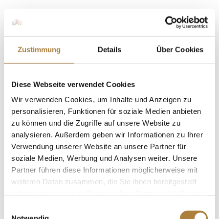
Seite wählen
Zustimmung
Details
Über Cookies
Diese Webseite verwendet Cookies
Wir verwenden Cookies, um Inhalte und Anzeigen zu
personalisieren, Funktionen für soziale Medien anbieten
zu können und die Zugriffe auf unsere Website zu
Team-Gold bei der Vielseitigkeits-EM in
Blenheim
analysieren. Außerdem geben wir Informationen zu Ihrer
von
Insa Strothmann
|
22. September 2025
|
News
,
Verwendung unserer Website an unsere Partner für
Talentpool für Förderpatenschaften
soziale Medien, Werbung und Analysen weiter. Unsere
Partner führen diese Informationen möglicherweise mit
Talentpool-Athleten der Stiftung glänzen Das
weiteren Daten zusammen, die Sie ihnen bereitgestellt
deutsche Vielseitigkeitsteam hat bei den
haben oder die sie im Rahmen Ihrer Nutzung der Dienste
Europameisterschaften im Heimatland der
gesammelt haben.
Vielseitigkeitsreiterei, im britischen Blenheim, eine
Einwilligungsauswahl
Notwendig