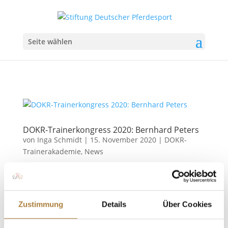
Seite wählen
DOKR-Trainerkongress 2020: Bernhard Peters
von
Inga Schmidt
|
15. November 2020
|
DOKR-
Trainerakademie
,
News
Selbstkompetenz, Fachkompetenz und
Sozialkompetenz Warendorf. Er war Weltklasse-
Hockeytrainer und später im Fußball tätig: Bernhard
Zustimmung
Details
Über Cookies
Peters. Als Führungsexperte im Sport und in der
Wirtschaft hat er mit einer generellen Einführung in