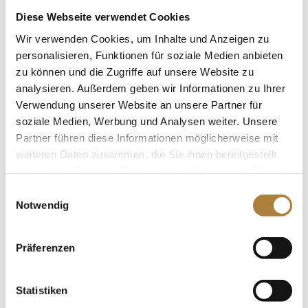
das Thema beim DOKR-Trainerkongress...
Diese Webseite verwendet Cookies
Wir verwenden Cookies, um Inhalte und Anzeigen zu
personalisieren, Funktionen für soziale Medien anbieten
zu können und die Zugriffe auf unsere Website zu
analysieren. Außerdem geben wir Informationen zu Ihrer
DOKR-Trainerakademie: Mit Vollgas in das neue
Verwendung unserer Website an unsere Partner für
Jahr
soziale Medien, Werbung und Analysen weiter. Unsere
von
Inga Schmidt
|
28. Januar 2020
|
DOKR-
Partner führen diese Informationen möglicherweise mit
Trainerakademie
,
News
weiteren Daten zusammen, die Sie ihnen bereitgestellt
Auftakt mit Rhetorik-Coach Dr. Michael Welke
haben oder die sie im Rahmen Ihrer Nutzung der Dienste
Warendorf. Kaum hat das neue Jahr begonnen,
gesammelt haben.
Einwilligungsauswahl
gehen auch die Maßnahmen im Rahmen der DOKR-
Notwendig
Trainerakademie weiter. Der Startschuss ist bei
einem zweitägigen Praxisworkshop mit Rhetorik-
Präferenzen
Coach Dr. Michael Welke gefallen. Für den...
Statistiken