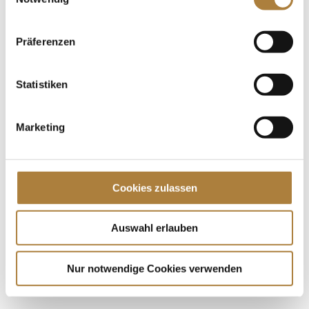
Qualifikation von Deutschlands U25 Springpokal der
Stiftung Deutscher Pferdesport und Holger Hetzel.
Am Ende war es Britt...
Präferenzen
Spenden
Statistiken
Jede Spende zählt!
Marketing
Aktuelle News
Talentpool-Athlet Calvin Böckmann wird U25-
Weltmeister
Cookies zulassen
100. Geburtstag von HGW: Warendorf erinnert an
eine Legende des Pferdesports
Goldenes Reitabzeichen für Carolina Miesner
Auswahl erlauben
Nur notwendige Cookies verwenden