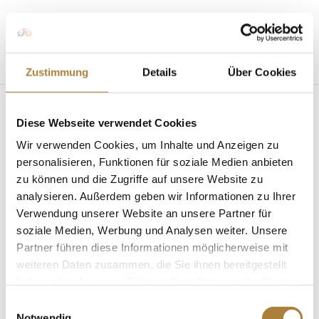
Seite wählen
Zustimmung
Details
Über Cookies
Diese Webseite verwendet Cookies
Wir verwenden Cookies, um Inhalte und Anzeigen zu
personalisieren, Funktionen für soziale Medien anbieten
zu können und die Zugriffe auf unsere Website zu
analysieren. Außerdem geben wir Informationen zu Ihrer
Deutschlands U25 Springpokal: Britt Roth
triumphiert in Mannheim
Verwendung unserer Website an unsere Partner für
von
Insa Strothmann
|
04. Mai 2026
|
Deutschlands
soziale Medien, Werbung und Analysen weiter. Unsere
U25 Springpokal
,
News
Partner führen diese Informationen möglicherweise mit
weiteren Daten zusammen, die Sie ihnen bereitgestellt
Echte Familienangelegenheit bei Familie Roth Beim
haben oder die sie im Rahmen Ihrer Nutzung der Dienste
Mannheimer Maimarktturnier präsentierten die
gesammelt haben.
Nachwuchsspringreiter ihr Können in der zweiten
Einwilligungsauswahl
Notwendig