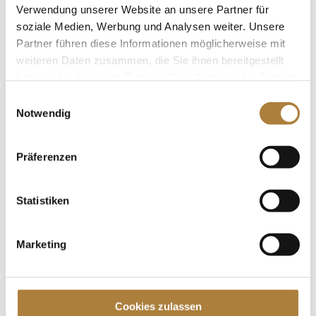
Niklas Betz und Cornando im Finale der zweiten
Verwendung unserer Website an unsere Partner für
Qualifikation von Deutschlands U25 Springpokal der
soziale Medien, Werbung und Analysen weiter. Unsere
Stiftung Deutscher...
Partner führen diese Informationen möglicherweise mit
weiteren Daten zusammen, die Sie ihnen bereitgestellt
haben oder die sie im Rahmen Ihrer Nutzung der Dienste
gesammelt haben.
Einwilligungsauswahl
Notwendig
Deutschlands U25 Springpokal: Niklas Betz und
Cornando gewinnen zweite Etappe
von
Insa Strothmann
|
14. Juli 2020
|
Deutschlands
Präferenzen
U25 Springpokal
,
News
Statistiken
Qualifikation für Turnierserie als Late-Entry in
Warendorf Warendorf. Niklas Betz und Cornando
heißen die Sieger der zweiten Etappe von
Marketing
Deutschlands U25 Springpokal der Stiftung
Deutscher Spitzenpferdesport und der Familie
Müter. Die Springpokal-Qualifikation in der...
Cookies zulassen