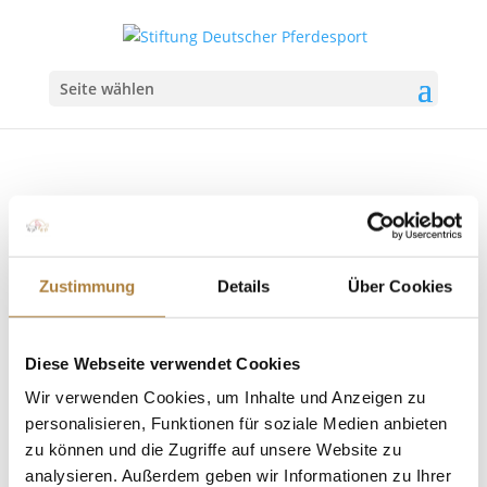
Seite wählen
Zustimmung
Details
Über Cookies
Deutschlands U25 Springpokal: „Es ist wichtig,
ein Ziel vor Augen zu haben“
von
Inga Schmidt
|
16. Juli 2020
|
Deutschlands U25
Diese Webseite verwendet Cookies
Springpokal
,
News
Wir verwenden Cookies, um Inhalte und Anzeigen zu
Niklas Betz als Sieger der zweiten Etappe von
personalisieren, Funktionen für soziale Medien anbieten
Deutschlands U25 Springpokal im Interview
zu können und die Zugriffe auf unsere Website zu
Warendorf. „Alles oder Nichts“ war das Motto von
analysieren. Außerdem geben wir Informationen zu Ihrer