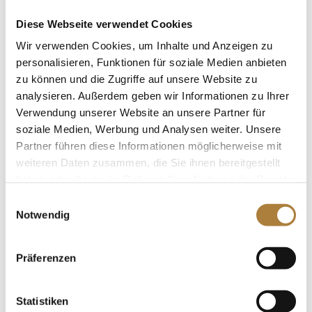
Springplatz wurde eine seltene Halla-Statue
zugunsten der Stiftung Deutscher Pferdesport
Diese Webseite verwendet Cookies
versteigert. Die hochwertige Figur...
Wir verwenden Cookies, um Inhalte und Anzeigen zu
personalisieren, Funktionen für soziale Medien anbieten
zu können und die Zugriffe auf unsere Website zu
analysieren. Außerdem geben wir Informationen zu Ihrer
Verwendung unserer Website an unsere Partner für
Ein besonderes Stück Geschichte für den guten
soziale Medien, Werbung und Analysen weiter. Unsere
Zweck versteigert
Partner führen diese Informationen möglicherweise mit
von
Insa Strothmann
|
22. April 2026
|
Allgemein
,
weiteren Daten zusammen, die Sie ihnen bereitgestellt
News
haben oder die sie im Rahmen Ihrer Nutzung der Dienste
gesammelt haben.
Objekt aus Hans Günter Winklers Erfolgszeiten bei
Einwilligungsauswahl
Notwendig
Ising Open Sales versteigert Anlässlich der Premiere
der Ising Open Sales am Samstag, 18. April, auf Gut
Ising der Familie Gugler am Chiemsee ist ein
Präferenzen
rundum gelungener Auktionsabend geglückt. Eine
qualitätsvolle...
Statistiken