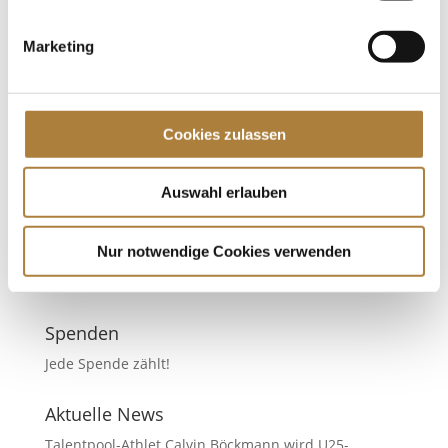
Marketing
Der Stiftungsbericht 2025 ist online
von
Insa Strothmann
|
27. März 2026
|
Allgemein
,
News
Cookies zulassen
Überblick über die Stiftungsaktivitäten, Projekte und
Fördermaßnahmen des vergangenen Jahres 2025
Auswahl erlauben
war ein besonderes Jahr für den Deutschen
Pferdesport: Große sportliche Erfolge, bewegende
Begegnungen und ein starkes Miteinander prägten
Nur notwendige Cookies verwenden
die Szene – vom Nachwuchs bis...
Spenden
Jede Spende zählt!
Aktuelle News
Talentpool-Athlet Calvin Böckmann wird U25-