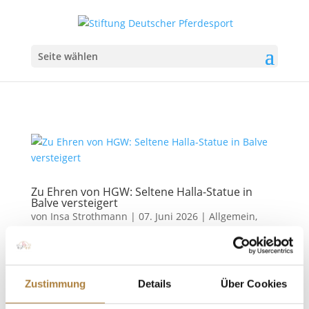
Seite wählen
Zu Ehren von HGW: Seltene Halla-Statue in
Balve versteigert
von
Insa Strothmann
|
07. Juni 2026
|
Allgemein
,
News
Erinnerung an eine Legende Eine besondere Rarität
wechselte am Samstagnachmittag im Rahmen des
Zustimmung
Details
Über Cookies
LONGINES Balve Optimums den Besitzer: Auf dem