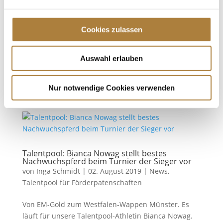
Talentpool für Förderpatenschaften
Wenn der Nachwuchs Nachwuchspferde zum Titel
Cookies zulassen
reitet Warendorf. Auch 2019 verwandelte sich der
Bundesstützpunkt in Warendorf im Rahmen der
Auswahl erlauben
Bundeschampionate in eine riesige Schaubühne für
die besten Nachwuchspferde und -ponys aus
deutscher Zucht. Doch für Furore hat...
Nur notwendige Cookies verwenden
Talentpool: Bianca Nowag stellt bestes
Nachwuchspferd beim Turnier der Sieger vor
von
Inga Schmidt
|
02. August 2019
|
News
,
Talentpool für Förderpatenschaften
Von EM-Gold zum Westfalen-Wappen Münster. Es
läuft für unsere Talentpool-Athletin Bianca Nowag.