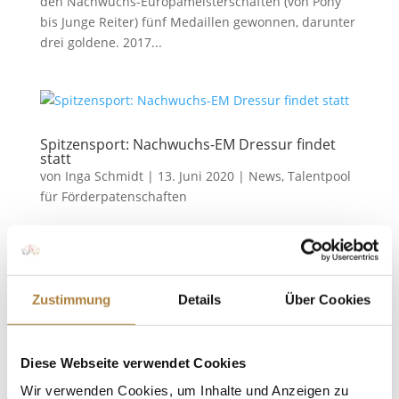
den Nachwuchs-Europameisterschaften (von Pony
bis Junge Reiter) fünf Medaillen gewonnen, darunter
drei goldene. 2017...
Spitzensport: Nachwuchs-EM Dressur findet
statt
von
Inga Schmidt
|
13. Juni 2020
|
News
,
Talentpool
für Förderpatenschaften
Alle Altersklassen messen sich vom 11. bis 27.
August im ungarischen Pilisjaszfalu
Warendorf/Budapest (HUN). Es ist offiziell: Die
Nachwuchs-Europameisterschaften in der Dressur
Zustimmung
Details
Über Cookies
finden statt. Ausrichter ist der Veranstalter in
Pilisjaszfalu in der Nähe der ungarischen...
Diese Webseite verwendet Cookies
Wir verwenden Cookies, um Inhalte und Anzeigen zu