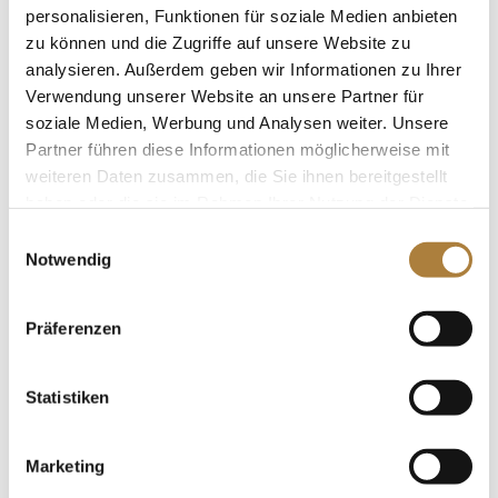
personalisieren, Funktionen für soziale Medien anbieten
zu können und die Zugriffe auf unsere Website zu
Talentpool: Bianca Nowag und Sir Hohenstein
gewinnen Piaff-Förderpreis-Finale
analysieren. Außerdem geben wir Informationen zu Ihrer
von
fn press
|
18. November 2019
|
News
,
Verwendung unserer Website an unsere Partner für
Talentpool für Förderpatenschaften
soziale Medien, Werbung und Analysen weiter. Unsere
Partner führen diese Informationen möglicherweise mit
Talentpoolathletin dominiert hochkarätig besetzte
weiteren Daten zusammen, die Sie ihnen bereitgestellt
Prüfung der U25-Dressurreiter Stuttgart. Bianca
haben oder die sie im Rahmen Ihrer Nutzung der Dienste
Nowag hat das 20. Finale der Nachwuchs-
gesammelt haben.
Einwilligungsauswahl
Dressurserie Piaff-Förderpreis gewonnen. Im
Notwendig
Rahmen des internationalen Hallenturniers Stuttgart
German Masters gewann sie mit ihrem...
Präferenzen
Statistiken
Talentpool: Bianca Nowag und Anna Lena
Schaaf stellen Bundeschampions 2019
Marketing
von
Inga Schmidt
|
10. September 2019
|
News
,