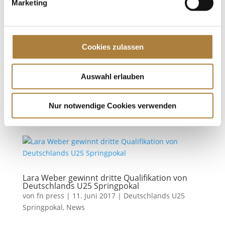
Marketing
Balve nominiert
von
Insa Strothmann
|
30. Mai 2018
|
Deutschlands
U25 Springpokal
,
News
Cookies zulassen
Letzte Qualifikation im Rahmen der Deutschen
Meisterschaft Balve. Die letzte Chance, sich für das
große Finale von Deutschlands U25 Springpokal der
Auswahl erlauben
Stiftung Deutscher Spitzenpferdesport zu
qualifizieren, haben 18 junge Talente in Balve. Die
Nur notwendige Cookies verwenden
letzte Qualifikationsetappe...
Lara Weber gewinnt dritte Qualifikation von
Deutschlands U25 Springpokal
von
fn press
|
11. Juni 2017
|
Deutschlands U25
Springpokal
,
News