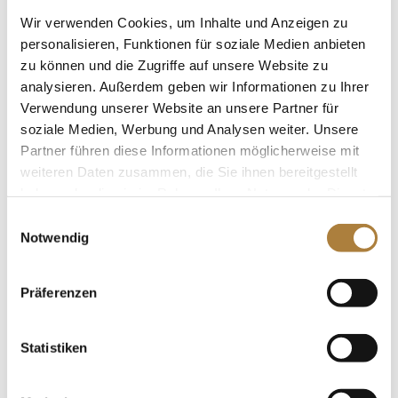
Wir verwenden Cookies, um Inhalte und Anzeigen zu
personalisieren, Funktionen für soziale Medien anbieten
zu können und die Zugriffe auf unsere Website zu
Deutschlands U25 Springpokal: Richard Vogel
analysieren. Außerdem geben wir Informationen zu Ihrer
gewinnt Qualifikation in Balve
Verwendung unserer Website an unsere Partner für
von
Insa Strothmann
|
11. Juni 2018
|
Deutschlands
soziale Medien, Werbung und Analysen weiter. Unsere
U25 Springpokal
,
News
Partner führen diese Informationen möglicherweise mit
weiteren Daten zusammen, die Sie ihnen bereitgestellt
Letzte Chance für U25-Reiter, sich für Finale beim
CHIO Aachen zu qualifizieren Balve. Richard Vogel
haben oder die sie im Rahmen Ihrer Nutzung der Dienste
und Solitär gewinnen die letzte Qualifikation von
gesammelt haben.
Einwilligungsauswahl
Deutschlands U25 Springpokal der Stiftung
Notwendig
Deutscher Spitzenpferdesport und der Familie
Müter. In Balve absolvierte...
Präferenzen
Statistiken
Deutschlands U25 Springpokal: Teilnehmer für