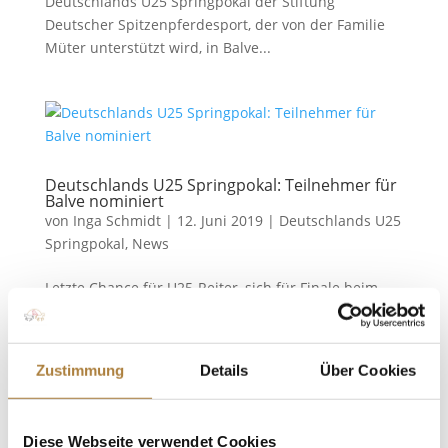
Deutschlands U25 Springpokal der Stiftung
Deutscher Spitzenpferdesport, der von der Familie
Müter unterstützt wird, in Balve...
Deutschlands U25 Springpokal: Teilnehmer für
Balve nominiert
von
Inga Schmidt
|
12. Juni 2019
|
Deutschlands U25
Springpokal
,
News
Letzte Chance für U25-Reiter, sich für Finale beim
CHIO Aachen zu qualifizieren Balve. Nach Hagen,
Mannheim und Wiesbaden haben Deutschlands
Nachwuchsspringreiter beim Longines Balve
Zustimmung
Details
Über Cookies
Optimum die letzte Chance, sich für das große Finale
von Deutschlands U25 Springpokal...
Diese Webseite verwendet Cookies