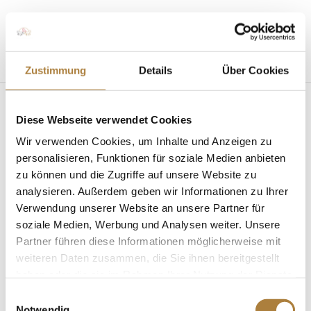
Seite wählen
Zustimmung
Details
Über Cookies
Diese Webseite verwendet Cookies
Stifterforum 2025
Wir verwenden Cookies, um Inhalte und Anzeigen zu
personalisieren, Funktionen für soziale Medien anbieten
von
Insa Strothmann
|
28. März 2025
zu können und die Zugriffe auf unsere Website zu
analysieren. Außerdem geben wir Informationen zu Ihrer
Verwendung unserer Website an unsere Partner für
soziale Medien, Werbung und Analysen weiter. Unsere
Partner führen diese Informationen möglicherweise mit
weiteren Daten zusammen, die Sie ihnen bereitgestellt
haben oder die sie im Rahmen Ihrer Nutzung der Dienste
Mannheim
gesammelt haben.
Stifterforum der Stiftung Deutscher Pferdesport
Einwilligungsauswahl
Notwendig