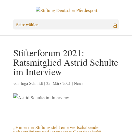
Seite wählen
Stifterforum 2021:
Ratsmitglied Astrid Schulte
im Interview
von
Inga Schmidt
|
25. März 2021
|
News
„Hinter der Stiftung steht eine wertschätzende,
unkomplizierte und interessante Gemeinschaft“