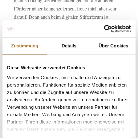
nicht so richtig die Möglichkeit gehabt, die anderen
Förderer näher kennenzulernen, freue mich aber sehr
darauf. Denn auch beim digitalen Stifterforum ist
deutlich geworden, was für eine wertschätzende,
unkomplizierte und interessante Gemeinschaft hinter der
Stiftung steht.
Zustimmung
Details
Über Cookies
Wenn Sie einen Blick in die Zukunft
werfen: Was wünschen Sie sich für
die Stiftung?
Diese Webseite verwendet Cookies
Wir verwenden Cookies, um Inhalte und Anzeigen zu
Schulte: Ich wünsche mir für die Stiftung, dass sie sich
personalisieren, Funktionen für soziale Medien anbieten
weiter so gut und öffentlich wirksam im Stiftungswesen
zu können und die Zugriffe auf unsere Website zu
und in der Gesellschaft positioniert – vor allem mit ihrer
analysieren. Außerdem geben wir Informationen zu Ihrer
Kompetenz in der Nachwuchsförderung und im
Verwendung unserer Website an unsere Partner für
Pferdesport. Außerdem wünsche ich mir, dass wir viele
soziale Medien, Werbung und Analysen weiter. Unsere
weitere Förderer für die Stiftung begeistern können und
Partner führen diese Informationen möglicherweise mit
finanziell solide aufgestellt sind um sinnstiftende
weiteren Daten zusammen, die Sie ihnen bereitgestellt
haben oder die sie im Rahmen Ihrer Nutzung der Dienste
Projekte auf die Beine zu stellen und Gutes für die