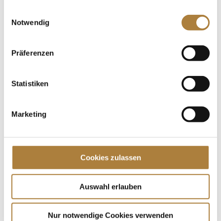
gesammelt haben.
Pferde und unsere Sportler zu tun.
Einwilligungsauswahl
Notwendig
Präferenzen
Statistiken
Marketing
Cookies zulassen
Auswahl erlauben
Nur notwendige Cookies verwenden