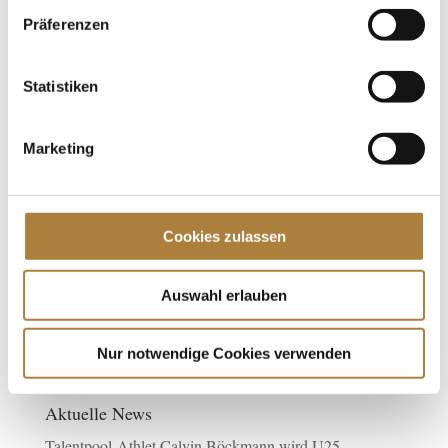
Rotationsstürze zu verhindern“, erklärt Nothofer. „In den
Präferenzen
letzten Jahren hat sich hier viel getan. Es gibt eine ganze
Reihe von Tüftlern im Bereich Vielseitigkeit, die sich die
Statistiken
Weiterentwicklung der Hindernisse zur
Herzensangelegenheit gemacht haben.“
Marketing
Weitere News
Cookies zulassen
Auswahl erlauben
Spenden
Jede Spende zählt!
Nur notwendige Cookies verwenden
Aktuelle News
Talentpool-Athlet Calvin Böckmann wird U25-