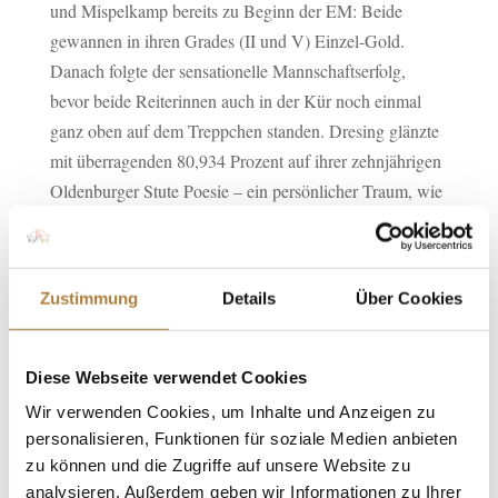
und Mispelkamp bereits zu Beginn der EM: Beide
gewannen in ihren Grades (II und V) Einzel-Gold.
Danach folgte der sensationelle Mannschaftserfolg,
bevor beide Reiterinnen auch in der Kür noch einmal
ganz oben auf dem Treppchen standen. Dresing glänzte
mit überragenden 80,934 Prozent auf ihrer zehnjährigen
Oldenburger Stute Poesie – ein persönlicher Traum, wie
sie selbst verriet. Auch Mispelkamp überzeugte mit
Pramwaldhof’s Bayala und siegte in der Kür mit 77,700
Prozent.
Zustimmung
Details
Über Cookies
„Mit Poesie und Pramwald’s Bayala sind wir mit zwei
noch recht unerfahrenen Pferden angereist und hatten
seit der DM in Balve kein Para-Turnier mehr bestritten.
Diese Webseite verwendet Cookies
Deshalb war völlig offen, ob wir überhaupt Chancen auf
Wir verwenden Cookies, um Inhalte und Anzeigen zu
eine Teammedaille haben würden“, erklärte Fütterer-
personalisieren, Funktionen für soziale Medien anbieten
Sommer. „Dass am Ende alles so perfekt zusammenläuft
zu können und die Zugriffe auf unsere Website zu
und wir mit Gold nach Hause fahren, ist einfach
analysieren. Außerdem geben wir Informationen zu Ihrer