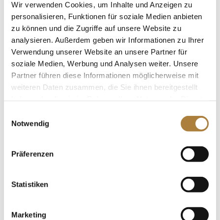
Wir verwenden Cookies, um Inhalte und Anzeigen zu
Die Broschüre „Der Geländeaufbau – Hinweise zu
personalisieren, Funktionen für soziale Medien anbieten
Konzeption, sicherem Aufbau und Abnahme von
zu können und die Zugriffe auf unsere Website zu
Vielseitigkeitsstrecken“ gibt es als kostenlosten
analysieren. Außerdem geben wir Informationen zu Ihrer
Download im
FN-Shop
oder in Kürze auch als
Verwendung unserer Website an unsere Partner für
Printversion (Schutzgebühr 5 Euro zuzüglich Porto).
soziale Medien, Werbung und Analysen weiter. Unsere
Partner führen diese Informationen möglicherweise mit
weiteren Daten zusammen, die Sie ihnen bereitgestellt
haben oder die sie im Rahmen Ihrer Nutzung der Dienste
Weitere News
gesammelt haben.
Einwilligungsauswahl
Notwendig
Mit SICHERHEIT besser reiten
Präferenzen
Statistiken
Spenden
Jede Spende zählt!
Marketing