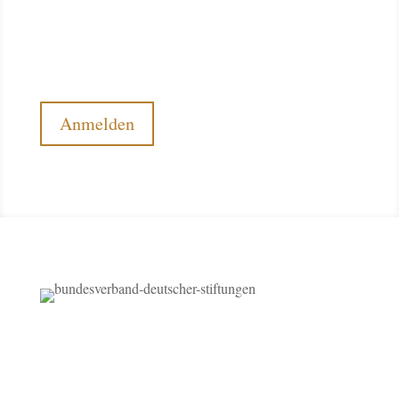
Möchten Sie regelmäßig über die Arbeit der Stiftung
Deutscher Pferdesport informiert werden? Dann
abonnieren Sie unseren kostenlosen Newsletter.
Anmelden