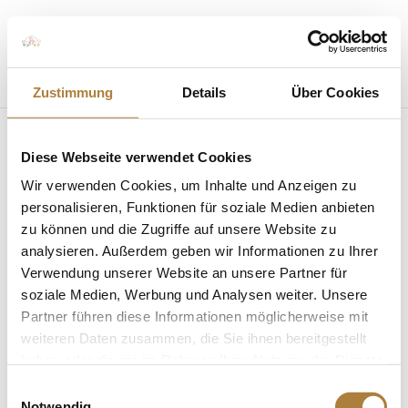
Seite wählen
Zustimmung
Details
Über Cookies
Diese Webseite verwendet Cookies
Preis der Besten 2023
Wir verwenden Cookies, um Inhalte und Anzeigen zu
personalisieren, Funktionen für soziale Medien anbieten
von
Insa Strothmann
|
22. Mai 2023
zu können und die Zugriffe auf unsere Website zu
analysieren. Außerdem geben wir Informationen zu Ihrer
Verwendung unserer Website an unsere Partner für
soziale Medien, Werbung und Analysen weiter. Unsere
Partner führen diese Informationen möglicherweise mit
weiteren Daten zusammen, die Sie ihnen bereitgestellt
haben oder die sie im Rahmen Ihrer Nutzung der Dienste
Vielseitigkeits-Stilpreis bei den Ponyreitern ging an
gesammelt haben.
Nell Röming
Einwilligungsauswahl
Notwendig