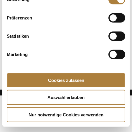
Jede Spende zählt!
Präferenzen
Aktuelle News
Die Finalteilnehmer von Deutschlands U25
Statistiken
Springpokal
Talentpool-Athlet Calvin Böckmann wird U25-
Weltmeister
Marketing
100. Geburtstag von HGW: Warendorf erinnert an
eine Legende des Pferdesports
Cookies zulassen
Auswahl erlauben
Nur notwendige Cookies verwenden