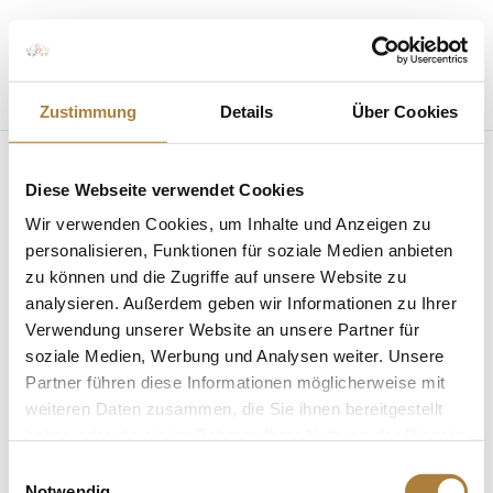
Seite wählen
Zustimmung
Details
Über Cookies
Diese Webseite verwendet Cookies
FN-Info_Stewards
Wir verwenden Cookies, um Inhalte und Anzeigen zu
personalisieren, Funktionen für soziale Medien anbieten
von
Insa Strothmann
|
11. Mai 2023
zu können und die Zugriffe auf unsere Website zu
analysieren. Außerdem geben wir Informationen zu Ihrer
Verwendung unserer Website an unsere Partner für
soziale Medien, Werbung und Analysen weiter. Unsere
Partner führen diese Informationen möglicherweise mit
weiteren Daten zusammen, die Sie ihnen bereitgestellt
FN-Info_Stewards
haben oder die sie im Rahmen Ihrer Nutzung der Dienste
gesammelt haben.
Einwilligungsauswahl
Spenden
Notwendig