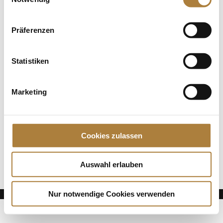
den Halla-Wanderpreis beim CHIO Aachen
Präferenzen
Spenden
Jede Spende zählt!
Statistiken
Aktuelle News
Die Finalteilnehmer von Deutschlands U25
Marketing
Springpokal
Talentpool-Athlet Calvin Böckmann wird U25-
Weltmeister
Cookies zulassen
100. Geburtstag von HGW: Warendorf erinnert an
eine Legende des Pferdesports
Auswahl erlauben
Nur notwendige Cookies verwenden