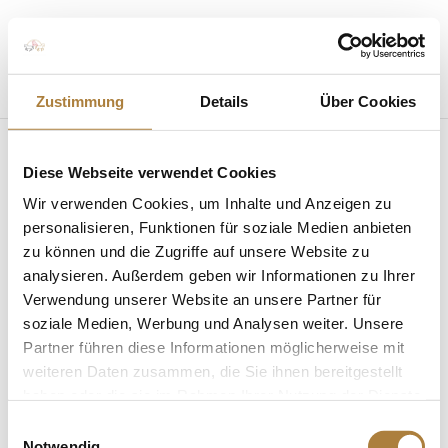
Seite wählen
Zustimmung
Details
Über Cookies
Diese Webseite verwendet Cookies
Halla-Wanderpreis-
Wir verwenden Cookies, um Inhalte und Anzeigen zu
Verleihung
personalisieren, Funktionen für soziale Medien anbieten
zu können und die Zugriffe auf unsere Website zu
von
Insa Strothmann
|
24. Juli 2024
analysieren. Außerdem geben wir Informationen zu Ihrer
Verwendung unserer Website an unsere Partner für
soziale Medien, Werbung und Analysen weiter. Unsere
Partner führen diese Informationen möglicherweise mit
weiteren Daten zusammen, die Sie ihnen bereitgestellt
haben oder die sie im Rahmen Ihrer Nutzung der Dienste
gesammelt haben.
Einwilligungsauswahl
Dallas Vegas Batilly unter Ben Maher gewinnt 2024
Notwendig