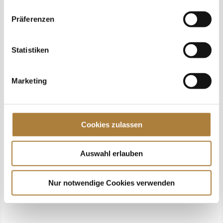
Präferenzen
Weltcup-Turnier setzt auf neues Dialog-
Angebot Bei den Stuttgart German Masters
Statistiken
2025 werden erstmals Info-Stewards der
Deutschen Reiterlichen Vereinigung (FN)
Marketing
im Einsatz sein. Ziel des Projekts ist es,
den Pferdesport für Zuschauerinnen und
Zuschauer noch...
Cookies zulassen
Auswahl erlauben
Nur notwendige Cookies verwenden