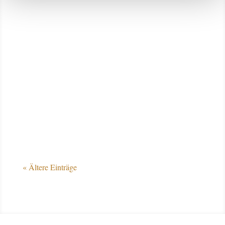
Interview mit Thies Kaspareit zu den
Aufgaben am Vorbereitungsplatz Die Info-
Stewards der Deutschen Reiterlichen
Vereinigung (FN) stehen auch in diesem
Jahr beim CHIO Aachen wieder als
Ansprechpartner für Medienvertreter und
Zuschauer an den Vorbereitungsplätzen
zur...
« Ältere Einträge