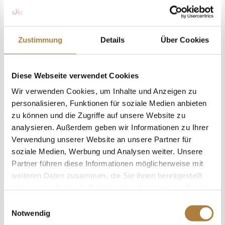
Zustimmung
Details
Über Cookies
Ein Interview mit Markus Scharmann über
die Rolle der Info-Stewards Das Projekt der
Diese Webseite verwendet Cookies
"Info-Stewards", welches unterstützt wird
Wir verwenden Cookies, um Inhalte und Anzeigen zu
von der Stiftung Deutscher Pferdesport,
personalisieren, Funktionen für soziale Medien anbieten
wurde im vergangenen Jahr weiter
zu können und die Zugriffe auf unsere Website zu
ausgebaut. Die Ansprechpartner auf
analysieren. Außerdem geben wir Informationen zu Ihrer
Turnieren erklären Abläufe, ordnen...
Verwendung unserer Website an unsere Partner für
soziale Medien, Werbung und Analysen weiter. Unsere
Partner führen diese Informationen möglicherweise mit
weiteren Daten zusammen, die Sie ihnen bereitgestellt
haben oder die sie im Rahmen Ihrer Nutzung der Dienste
gesammelt haben.
Einwilligungsauswahl
Notwendig