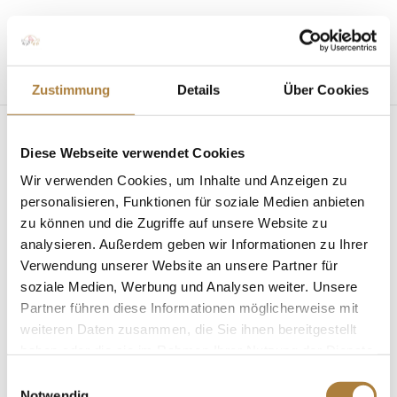
Seite wählen
Zustimmung
Details
Über Cookies
Diese Webseite verwendet Cookies
Bundestrainertag
Wir verwenden Cookies, um Inhalte und Anzeigen zu
personalisieren, Funktionen für soziale Medien anbieten
von
Insa Strothmann
|
31. Mai 2023
zu können und die Zugriffe auf unsere Website zu
analysieren. Außerdem geben wir Informationen zu Ihrer
Verwendung unserer Website an unsere Partner für
soziale Medien, Werbung und Analysen weiter. Unsere
Partner führen diese Informationen möglicherweise mit
weiteren Daten zusammen, die Sie ihnen bereitgestellt
Trainer des Jahres
haben oder die sie im Rahmen Ihrer Nutzung der Dienste
gesammelt haben.
Einwilligungsauswahl
Spenden
Notwendig