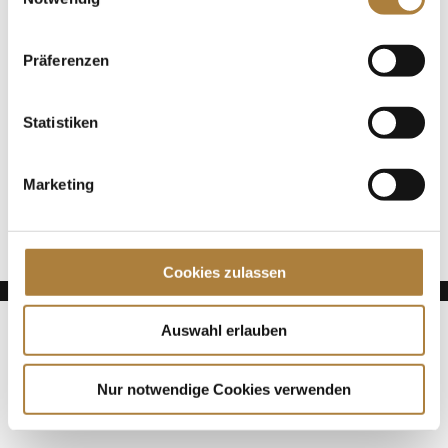
Jede Spende zählt!
Präferenzen
Aktuelle News
Talentpool-Athlet Calvin Böckmann wird U25-
Statistiken
Weltmeister
100. Geburtstag von HGW: Warendorf erinnert an
eine Legende des Pferdesports
Marketing
Goldenes Reitabzeichen für Carolina Miesner
Cookies zulassen
Auswahl erlauben
Nur notwendige Cookies verwenden