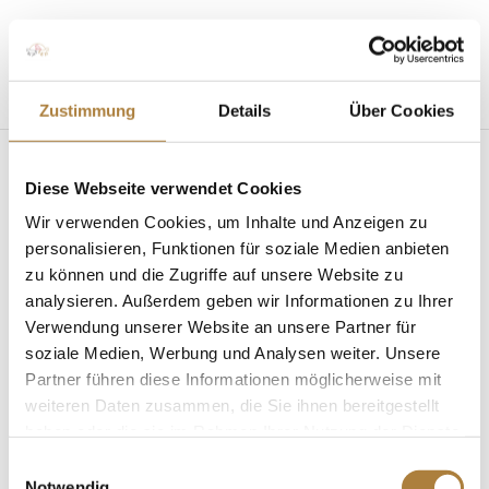
Seite wählen
Zustimmung
Details
Über Cookies
Diese Webseite verwendet Cookies
sportfoerderung-pferd-
Wir verwenden Cookies, um Inhalte und Anzeigen zu
stiftung-dokr-
personalisieren, Funktionen für soziale Medien anbieten
zu können und die Zugriffe auf unsere Website zu
trainerakademie-2020-
analysieren. Außerdem geben wir Informationen zu Ihrer
rueckblick-peiler-news
Verwendung unserer Website an unsere Partner für
soziale Medien, Werbung und Analysen weiter. Unsere
von
Inga Schmidt
|
05. Februar 2021
Partner führen diese Informationen möglicherweise mit
weiteren Daten zusammen, die Sie ihnen bereitgestellt
haben oder die sie im Rahmen Ihrer Nutzung der Dienste
gesammelt haben.
Einwilligungsauswahl
Notwendig