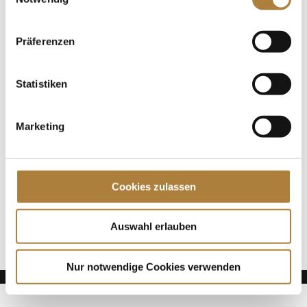
DOKR-Trainerkongress 2020
Präferenzen
Spenden
Jede Spende zählt!
Statistiken
Aktuelle News
Marketing
Die Finalteilnehmer von Deutschlands U25
Springpokal
Talentpool-Athlet Calvin Böckmann wird U25-
Weltmeister
Cookies zulassen
100. Geburtstag von HGW: Warendorf erinnert an
eine Legende des Pferdesports
Auswahl erlauben
Nur notwendige Cookies verwenden