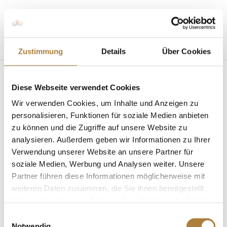
Seite wählen
Zustimmung
Details
Über Cookies
Diese Webseite verwendet Cookies
Mathies
Wir verwenden Cookies, um Inhalte und Anzeigen zu
Rüder_DJM_München
personalisieren, Funktionen für soziale Medien anbieten
zu können und die Zugriffe auf unsere Website zu
von
Insa Strothmann
|
22. August 2023
analysieren. Außerdem geben wir Informationen zu Ihrer
Verwendung unserer Website an unsere Partner für
soziale Medien, Werbung und Analysen weiter. Unsere
Partner führen diese Informationen möglicherweise mit
weiteren Daten zusammen, die Sie ihnen bereitgestellt
haben oder die sie im Rahmen Ihrer Nutzung der Dienste
gesammelt haben.
Einwilligungsauswahl
Mathies Rüder und For Freedom EKT bei der DJM in
Notwendig