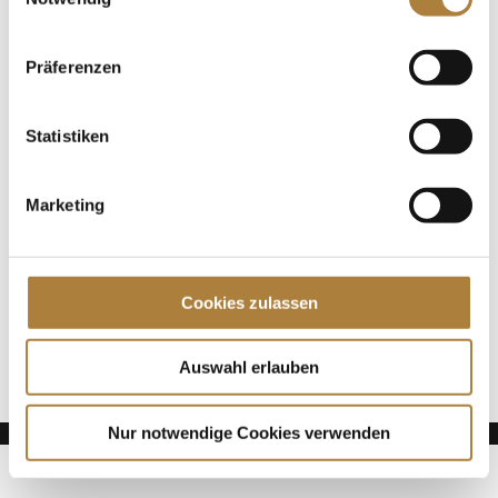
München-Riem
Präferenzen
Spenden
Jede Spende zählt!
Statistiken
Aktuelle News
Die Finalteilnehmer von Deutschlands U25
Marketing
Springpokal
Talentpool-Athlet Calvin Böckmann wird U25-
Weltmeister
Cookies zulassen
100. Geburtstag von HGW: Warendorf erinnert an
eine Legende des Pferdesports
Auswahl erlauben
Nur notwendige Cookies verwenden