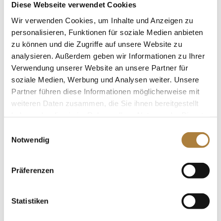
Spitzenpferdesport und der Familie Müter geht 2018 in
Diese Webseite verwendet Cookies
die fünfte Runde. Wiesbaden ist zum zweiten Mal als
Wir verwenden Cookies, um Inhalte und Anzeigen zu
Etappe dabei. Mannheim bildete traditionell die
personalisieren, Funktionen für soziale Medien anbieten
Startetappe, dann folgt das Internationale Pfingstturnier
zu können und die Zugriffe auf unsere Website zu
Wiesbaden (18. bis 21. Mai) und als Schlussetappe die
analysieren. Außerdem geben wir Informationen zu Ihrer
Verwendung unserer Website an unsere Partner für
Deutschen Meisterschaften in Balve (7. bis 10. Juni).
soziale Medien, Werbung und Analysen weiter. Unsere
Wer dann genug Punkte gesammelt hat, der darf zum
Partner führen diese Informationen möglicherweise mit
Finale beim CHIO Aachen vom 18. bis 22. Juli.
weiteren Daten zusammen, die Sie ihnen bereitgestellt
haben oder die sie im Rahmen Ihrer Nutzung der Dienste
Diese Reiter haben eine Startgenehmigung erhalten (in
gesammelt haben.
alphabetischer Reihenfolge): Philipp Battermann
Einwilligungsauswahl
Notwendig
(Schülp), Leonie Böckmann (Lastrup), Tobias
Bremermann (Oyten), Teike Carstensen (Sollwitt),
Theresa Dietz (Ratingen), Florian Dolinschek (Neufrah),
Präferenzen
Friederike Eggersmann (Eisbergen), Manuel Feldmann
(Thuine), Ulrich Hensel (Ortenberg), Rebecca Pohl
Statistiken
(Marburg), Nicola Sauer (Griesheim), Philipp Schulze