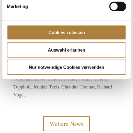
Topphoff (Havixbeck), Mathis Schwentker (Hagen),
Marketing
Laura Strehmel (Neustadt), Insa Strothmann
(Krummesse), Cedric Wolf (Buchholz), Lesley Wulff
(Oberndorf).
Cookies zulassen
Reserve: Joanna Assenmacher, Marcel Braig, Marisa
Braig, Beeke Carstensen, Julius Ehinger, Steffen
Auswahl erlauben
Eikenkötter, Isabelle Gerfer, Andrea Hoppe, Johanna
Huesmann, Leonie Krieg, Max Nieberg, Zoe Osterhoff,
Nur notwendige Cookies verwenden
Nina Piasecki, Julia Plate, Pia Reich, Corinna Rupp,
Tom Sanders, Jan Schulze Niehues, Marie Schulze
Topphoff, Jennifer Taxis, Christina Thomas, Richard
Vogel.
Weitere News