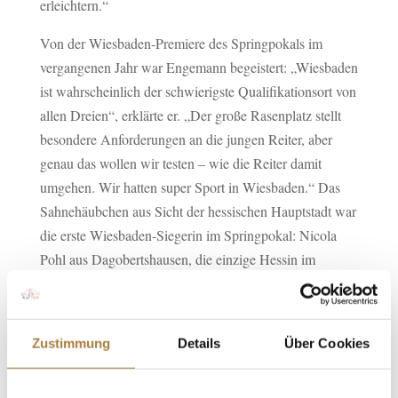
erleichtern.“
Von der Wiesbaden-Premiere des Springpokals im
vergangenen Jahr war Engemann begeistert: „Wiesbaden
ist wahrscheinlich der schwierigste Qualifikationsort von
allen Dreien“, erklärte er. „Der große Rasenplatz stellt
besondere Anforderungen an die jungen Reiter, aber
genau das wollen wir testen – wie die Reiter damit
umgehen. Wir hatten super Sport in Wiesbaden.“ Das
Sahnehäubchen aus Sicht der hessischen Hauptstadt war
die erste Wiesbaden-Siegerin im Springpokal: Nicola
Pohl aus Dagobertshausen, die einzige Hessin im
Starterfeld! Ihre Siegpunkte aus Wiesbaden reichten aus,
sie war beim Finale in Aachen dabei. „Das war für mich
ein absoluter Traum!“, schwärmte die junge Studentin
Zustimmung
Details
Über Cookies
begeistert.
Deutschlands U25-Springpokal der Stiftung Deutscher