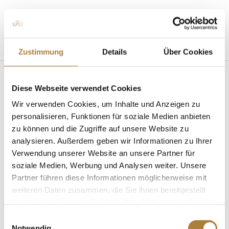
Seite wählen
Zustimmung
Details
Über Cookies
Diese Webseite verwendet Cookies
Lasse Nölting gewinnt
Wir verwenden Cookies, um Inhalte und Anzeigen zu
U25 Springpokal in Balve
personalisieren, Funktionen für soziale Medien anbieten
zu können und die Zugriffe auf unsere Website zu
von
Insa Strothmann
|
07. Juni 2026
analysieren. Außerdem geben wir Informationen zu Ihrer
Verwendung unserer Website an unsere Partner für
soziale Medien, Werbung und Analysen weiter. Unsere
Partner führen diese Informationen möglicherweise mit
weiteren Daten zusammen, die Sie ihnen bereitgestellt
haben oder die sie im Rahmen Ihrer Nutzung der Dienste
Lasse Nölting gewinnt U25 Springpokal in Balve
gesammelt haben.
Einwilligungsauswahl
Notwendig