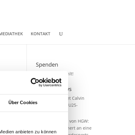
MEDIATHEK
KONTAKT
Spenden
Jede Spende zählt!
Aktuelle News
Talentpool-Athlet Calvin
Über Cookies
Böckmann wird U25-
Weltmeister
100. Geburtstag von HGW:
Warendorf erinnert an eine
 Medien anbieten zu können
Legende des Pferdesports