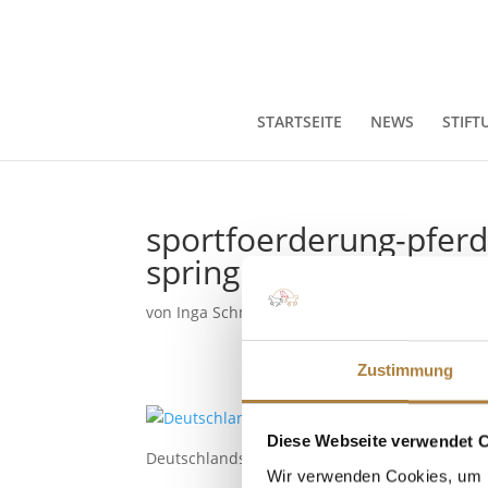
STARTSEITE
NEWS
STIFT
sportfoerderung-pferd
springpokal-finalisten
von
Inga Schmidt
|
21. Juni 2019
Zustimmung
Diese Webseite verwendet 
Deutschlands U25 Springpokal der Stiftung Deu
Wir verwenden Cookies, um I