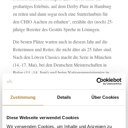
großartiges Erlebnis, auf dem Derby-Platz in Hamburg
zu reiten und dann sogar noch eine Starterlaubnis für
den CHIO Aachen zu erhalten“, erzählte der (noch) 25-
jährige Bereiter des Gestüts Sprehe in Löningen.
Die besten Plätze warten auch in diesem Jahr auf die
Reiterinnen und Reiter, die nicht älter als 25 Jahre sind.
Nach den Löwen Classics macht die Serie in München
(14.-17. Mai), bei den Deutschen Meisterschaften in
Balve (11.-14. Juni) und beim Nationenpreisturnier in
Mannheim (16.-19. Juli) Station. Das Finale wird im
Rahmen der Europameisterschaften in Aachen (20.-23.
August) ausgetragen.
Zustimmung
Details
Über Cookies
In der Braunschweiger Volkswagenhalle ritt die 23-
jährige Angelique Rüsen der Konkurrenz davon. Mit
Diese Webseite verwendet Cookies
dem hannoverschen Stakkato-Nachkommen Starrio
Wir verwenden Cookies, um Inhalte und Anzeigen zu