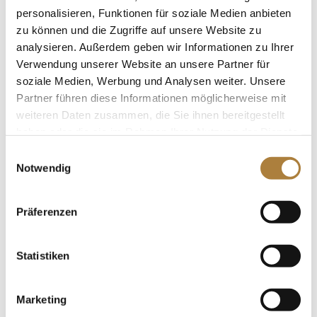
gewann die Hessin die erste Wertungsprüfung, und mit
personalisieren, Funktionen für soziale Medien anbieten
der Holsteinerin Chikkimikki siegte sie in der dritten
zu können und die Zugriffe auf unsere Website zu
Prüfung, die über einen Drei-Sterne-S-Parcours führte.
analysieren. Außerdem geben wir Informationen zu Ihrer
Die zweite Wertung entschied der 22-jährige Friso
Verwendung unserer Website an unsere Partner für
soziale Medien, Werbung und Analysen weiter. Unsere
Bormann aus Harsum mit dem Hannoveraner Crazy
Partner führen diese Informationen möglicherweise mit
Cato für sich.
weiteren Daten zusammen, die Sie ihnen bereitgestellt
haben oder die sie im Rahmen Ihrer Nutzung der Dienste
gesammelt haben.
Einwilligungsauswahl
Notwendig
Weitere News
Präferenzen
Deutschlands U25 Springpokal
Statistiken
Spenden
Marketing