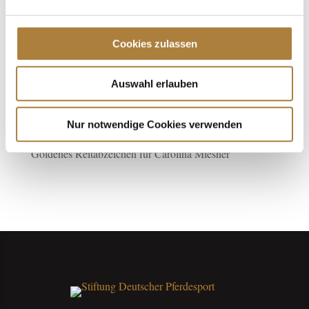
Jede Spende zählt!
Aktuelle News
Cookies zulassen
Talentpool-Athlet Calvin Böckmann wird U25-
Auswahl erlauben
Weltmeister
100. Geburtstag von HGW: Warendorf erinnert an eine
Nur notwendige Cookies verwenden
Legende des Pferdesports
Goldenes Reitabzeichen für Carolina Miesner