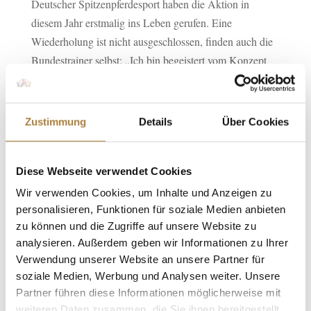
Deutscher Spitzenpferdesport haben die Aktion in
diesem Jahr erstmalig ins Leben gerufen. Eine
Wiederholung ist nicht ausgeschlossen, finden auch die
Bundestrainer selbst: „Ich bin begeistert vom Konzept
und freue mich auf eine Wiederholung“, sagte Otto
Becker, Cheftrainer Springen, der beim RV Lippe-Bruch
Gahlen zu Gast war.
Zustimmung
Details
Über Cookies
Ähnlich schätzte auch Hans Melzer, Cheftrainer
Vielseitigkeit, den Tag ein. Er war beim RV von
Diese Webseite verwendet Cookies
Derfflinger Schwarzenmoor in Herford und meinte: „Als
Wir verwenden Cookies, um Inhalte und Anzeigen zu
Bundestrainer ist man oft nur mit Spitzenreitern und
personalisieren, Funktionen für soziale Medien anbieten
Profis zusammen. Mir hat es unheimlich viel Spaß
zu können und die Zugriffe auf unsere Website zu
gemacht, mit Amateuren zu arbeiten, die gerne
analysieren. Außerdem geben wir Informationen zu Ihrer
Vielseitigkeit reiten. Außerdem finde ich es gut, dass alle
Verwendung unserer Website an unsere Partner für
soziale Medien, Werbung und Analysen weiter. Unsere
Trainer dabei sind. Auch wenn wir alle an
Partner führen diese Informationen möglicherweise mit
unterschiedlichen Orten unterwegs waren, haben wir
weiteren Daten zusammen, die Sie ihnen bereitgestellt