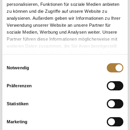
personalisieren, Funktionen für soziale Medien anbieten
zu können und die Zugriffe auf unsere Website zu
analysieren. Außerdem geben wir Informationen zu Ihrer
Pferd International München: Siegerinterview
mit Pia Reich
Verwendung unserer Website an unsere Partner für
von
Kim Kreling
|
17. Mai 2015
|
Deutschlands U25
soziale Medien, Werbung und Analysen weiter. Unsere
Springpokal
,
News
Partner führen diese Informationen möglicherweise mit
weiteren Daten zusammen, die Sie ihnen bereitgestellt
Etappensieg für Pia Reich Pia Reich – die 22-jährige
haben oder die sie im Rahmen Ihrer Nutzung der Dienste
Bereiterin des Gestüts Grenzland hat die U25-
gesammelt haben.
Einwilligungsauswahl
Springpokal-Etappe in München gewonnen. Im Sattel
Notwendig
der Holsteiner Stute Charmonie war sie im Stechen
fast eine ganze Sekunde schneller als Verfolger Sven
Fehnl mit...
Präferenzen
Statistiken
Marketing
Stiftung unterstützt deutsche Ponyfahrer
Richtung WM 2015