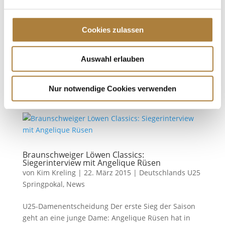
von
Kim Kreling
|
27. April 2015
|
News
WM-Generalprobe Das war eine Premiere und die ist
Cookies zulassen
voll gelungen. Zum ersten Mal hatten die deutschen
Ponyfahrer die Chance: Sie reisten zur Generalprobe
Auswahl erlauben
für die Weltmeisterschaft im kommenden Jahr.
Bundestrainer Peter Tischer ist mit neun Gespannen
zum internationalen...
Nur notwendige Cookies verwenden
Braunschweiger Löwen Classics:
Siegerinterview mit Angelique Rüsen
von
Kim Kreling
|
22. März 2015
|
Deutschlands U25
Springpokal
,
News
U25-Damenentscheidung Der erste Sieg der Saison
geht an eine junge Dame: Angelique Rüsen hat in